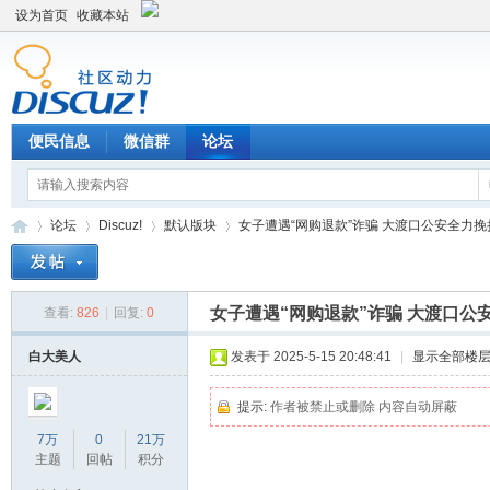
设为首页
收藏本站
便民信息
微信群
论坛
论坛
Discuz!
默认版块
女子遭遇“网购退款”诈骗 大渡口公安全力挽损获
女子遭遇“网购退款”诈骗 大渡口公
查看:
826
|
回复:
0
Di
»
›
›
›
白大美人
发表于 2025-5-15 20:48:41
|
显示全部楼
提示:
作者被禁止或删除 内容自动屏蔽
7万
0
21万
主题
回帖
积分