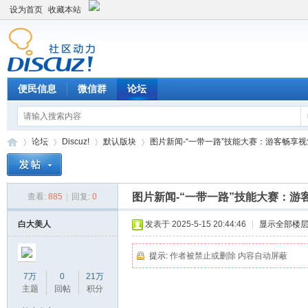
设为首页
收藏本站
便民信息
微信群
论坛
论坛
Discuz!
默认版块
图片新闻-“一带一路”技能大赛：游客畅享视觉盛
图片新闻-“一带一路”技能大赛：游
查看:
885
|
回复:
0
Di
»
›
›
›
白大美人
发表于 2025-5-15 20:44:46
|
显示全部楼
提示:
作者被禁止或删除 内容自动屏蔽
7万
0
21万
主题
回帖
积分