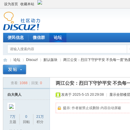
设为首页
收藏本站
便民信息
微信群
论坛
论坛
Discuz!
默认版块
两江公安：烈日下守护平安 不负每一度“热爱” 
两江公安：烈日下守护平安 不负每一
查看:
1088
|
回复:
0
Di
»
›
›
›
白大美人
发表于 2025-5-15 20:29:08
|
显示全部楼
提示:
作者被禁止或删除 内容自动屏蔽
7万
0
21万
主题
回帖
积分