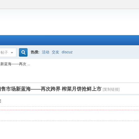
热搜:
活动
交友
discuz
帖子
搜
蓝海——再次 ...
索
售市场新蓝海——再次跨界 榨菜月饼抢鲜上市
[复制链接]
层