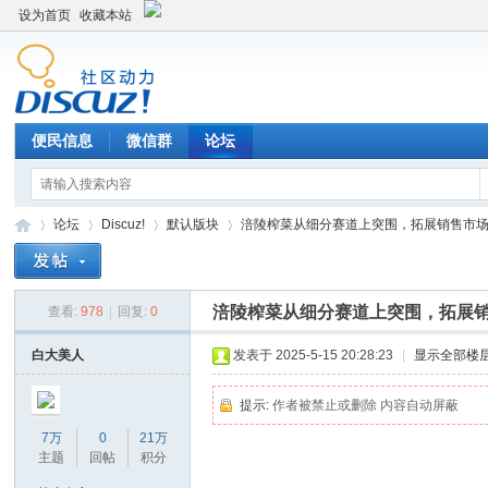
设为首页
收藏本站
便民信息
微信群
论坛
论坛
Discuz!
默认版块
涪陵榨菜从细分赛道上突围，拓展销售市场新
涪陵榨菜从细分赛道上突围，拓展销
查看:
978
|
回复:
0
Di
»
›
›
›
白大美人
发表于 2025-5-15 20:28:23
|
显示全部楼
提示:
作者被禁止或删除 内容自动屏蔽
7万
0
21万
主题
回帖
积分