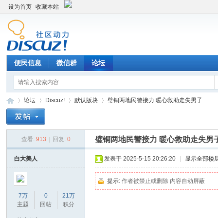
设为首页
收藏本站
便民信息
微信群
论坛
论坛
Discuz!
默认版块
璧铜两地民警接力 暖心救助走失男子
璧铜两地民警接力 暖心救助走失男
查看:
913
|
回复:
0
Di
»
›
›
›
白大美人
发表于 2025-5-15 20:26:20
|
显示全部楼
提示:
作者被禁止或删除 内容自动屏蔽
7万
0
21万
主题
回帖
积分