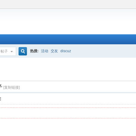
热搜:
活动
交友
discuz
帖子
搜
索
子
[复制链接]
层