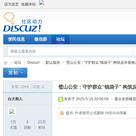
设为首页
收藏本站
便民信息
微信群
论坛
论坛
Discuz!
默认版块
璧山公安：守护群众“钱袋子” 构筑反诈新格局 
璧山公安：守护群众“钱袋子” 构筑
查看:
1044
|
回复:
0
Di
»
›
›
›
白大美人
发表于 2025-5-15 20:06:09
|
显示全部楼
提示:
作者被禁止或删除 内容自动屏蔽
7万
0
21万
主题
回帖
积分