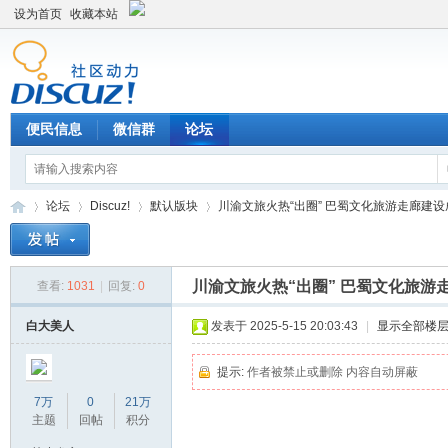
设为首页
收藏本站
便民信息
微信群
论坛
论坛
Discuz!
默认版块
川渝文旅火热“出圈” 巴蜀文化旅游走廊建设成势
川渝文旅火热“出圈” 巴蜀文化旅游
查看:
1031
|
回复:
0
Di
»
›
›
›
白大美人
发表于 2025-5-15 20:03:43
|
显示全部楼
提示:
作者被禁止或删除 内容自动屏蔽
7万
0
21万
主题
回帖
积分