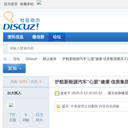
设为首页
收藏本站
便民信息
微信群
论坛
论坛
Discuz!
默认版块
护航新能源汽车“心脏”健康 信质集团重庆工厂一
护航新能源汽车“心脏”健康 信质集
查看:
1074
|
回复:
0
Di
»
›
›
›
白大美人
发表于 2025-5-15 20:02:43
|
显示全部楼
提示:
作者被禁止或删除 内容自动屏蔽
7万
0
21万
主题
回帖
积分