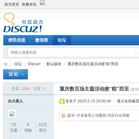
设为首页
收藏本站
便民信息
微信群
论坛
论坛
Discuz!
默认版块
重庆数百场主题活动接“粽”而至
重庆数百场主题活动接“粽”而至
查看:
1196
|
回复:
0
[复制
Di
»
›
›
›
白大美人
发表于 2025-5-15 20:00:46
|
显示全部楼
提示:
作者被禁止或删除 内容自动屏蔽
7万
0
21万
主题
回帖
积分