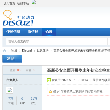
设为首页
收藏本站
便民信息
微信群
论坛
论坛
Discuz!
默认版块
高新公安全面开展岁末年初安全检查 筑牢辖区安
高新公安全面开展岁末年初安全检查
查看:
833
|
回复:
0
Di
»
›
›
›
白大美人
发表于 2025-5-15 19:10:14
|
显示全部楼
提示:
作者被禁止或删除 内容自动屏蔽
7万
0
21万
主题
回帖
积分