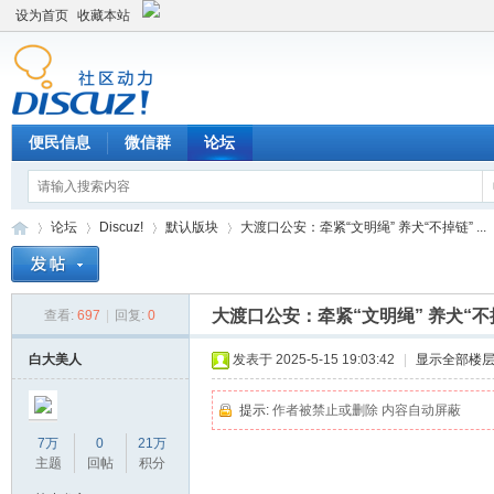
设为首页
收藏本站
便民信息
微信群
论坛
论坛
Discuz!
默认版块
大渡口公安：牵紧“文明绳” 养犬“不掉链” ...
大渡口公安：牵紧“文明绳” 养犬“不
查看:
697
|
回复:
0
Di
»
›
›
›
白大美人
发表于 2025-5-15 19:03:42
|
显示全部楼
提示:
作者被禁止或删除 内容自动屏蔽
7万
0
21万
主题
回帖
积分