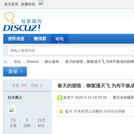
设为首页
收藏本站
便民信息
微信群
论坛
论坛
Discuz!
默认版块
春天的烦恼：柳絮漫天飞 为何不换成别的树？答
春天的烦恼：柳絮漫天飞 为何不换
查看:
701
|
回复:
0
Di
»
›
›
›
白大美人
发表于 2025-5-15 18:55:56
|
显示全部楼
提示:
作者被禁止或删除 内容自动屏蔽
7万
0
21万
主题
回帖
积分