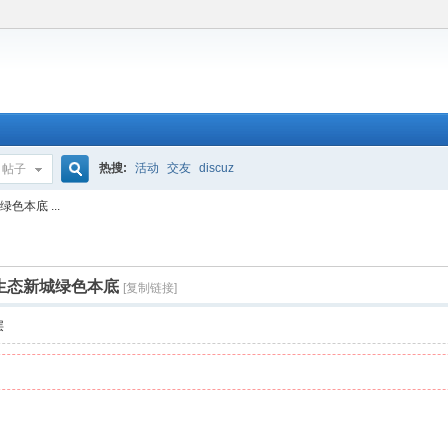
热搜:
活动
交友
discuz
帖子
搜
色本底 ...
索
东生态新城绿色本底
[复制链接]
层