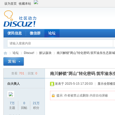
设为首页
收藏本站
便民信息
微信群
论坛
论坛
Discuz!
默认版块
南川解锁“两山”转化密码 筑牢渝东生态新城绿
南川解锁“两山”转化密码 筑牢渝
查看:
701
|
回复:
0
Di
»
›
›
›
白大美人
发表于 2025-5-15 17:20:03
|
显示全部楼
提示:
作者被禁止或删除 内容自动屏蔽
7万
0
21万
主题
回帖
积分