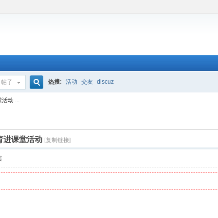
热搜:
活动
交友
discuz
帖子
搜
 ...
索
育进课堂活动
[复制链接]
层