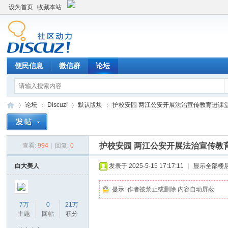
设为首页
收藏本站
便民信息
微信群
论坛
论坛
Discuz!
默认版块
护校安园 两江公安开展法治宣传教育进课堂活动
护校安园 两江公安开展法治宣传教
查看:
994
|
回复:
0
Di
»
›
›
›
白大美人
发表于 2025-5-15 17:17:11
|
显示全部楼
提示:
作者被禁止或删除 内容自动屏蔽
7万
0
21万
主题
回帖
积分