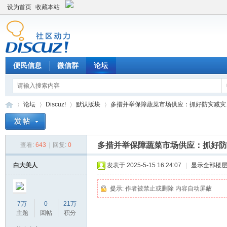
设为首页
收藏本站
便民信息
微信群
论坛
论坛
Discuz!
默认版块
多措并举保障蔬菜市场供应：抓好防灾减灾、扩
多措并举保障蔬菜市场供应：抓好防
查看:
643
|
回复:
0
Di
»
›
›
›
白大美人
发表于 2025-5-15 16:24:07
|
显示全部楼
提示:
作者被禁止或删除 内容自动屏蔽
7万
0
21万
主题
回帖
积分