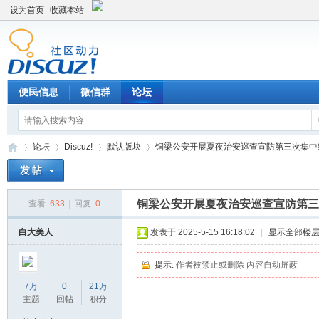
设为首页
收藏本站
便民信息
微信群
论坛
论坛
Discuz!
默认版块
铜梁公安开展夏夜治安巡查宣防第三次集中统一
铜梁公安开展夏夜治安巡查宣防第三
查看:
633
|
回复:
0
Di
»
›
›
›
白大美人
发表于 2025-5-15 16:18:02
|
显示全部楼
提示:
作者被禁止或删除 内容自动屏蔽
7万
0
21万
主题
回帖
积分