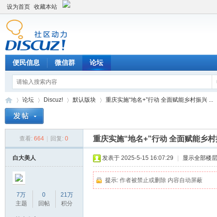
设为首页
收藏本站
便民信息
微信群
论坛
论坛
Discuz!
默认版块
重庆实施“地名+”行动 全面赋能乡村振兴 ...
重庆实施“地名+”行动 全面赋能乡
查看:
664
|
回复:
0
Di
»
›
›
›
白大美人
发表于 2025-5-15 16:07:29
|
显示全部楼
提示:
作者被禁止或删除 内容自动屏蔽
7万
0
21万
主题
回帖
积分