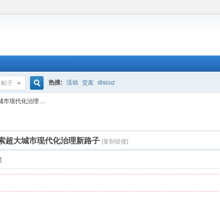
热搜:
活动
交友
discuz
帖子
搜
现代化治理 ...
索
探索超大城市现代化治理新路子
[复制链接]
层