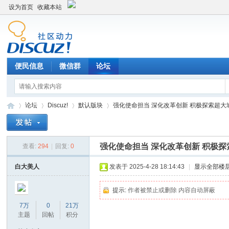
设为首页
收藏本站
便民信息
微信群
论坛
论坛
Discuz!
默认版块
强化使命担当 深化改革创新 积极探索超大城市
强化使命担当 深化改革创新 积极
查看:
294
|
回复:
0
Di
»
›
›
›
白大美人
发表于 2025-4-28 18:14:43
|
显示全部楼
提示:
作者被禁止或删除 内容自动屏蔽
7万
0
21万
主题
回帖
积分