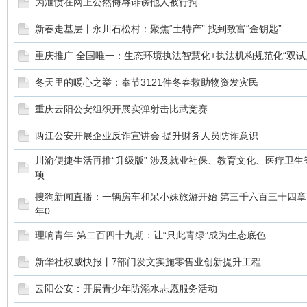
为泄愤在网上公然侮辱诽谤他人被行拘
新春走基层丨永川石松村：聚焦“土特产” 找到致富“金钥匙”
重庆推广 全国唯一：生态环境执法智慧化+执法机构规范化“双试
冬天里的暖心之举：奉节3121件冬春救助物资发灾民
重庆云阳公安组织开展实弹射击比武竞赛
ar
两江公安开展企业反诈宣讲会 提升财务人员防诈意识
川渝便捷生活再推“升级版” 涉及就业社保、教育文化、医疗卫生等
项
搜狗新闻直播：一辆房车和呆小妹旅游开始 第三千六百三十四章 
年0
理响青年-第二百四十九期：让“只此青绿”成为生态底色
新华社权威快报丨7部门发文实施零售业创新提升工程
d
云阳公安：开展青少年防溺水志愿服务活动