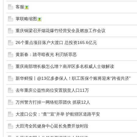
客服
sc
掌联略缩图
重庆铜梁召开烟花爆竹经营安全及燃放工作会议
26个重点项目落户大渡口 总投资165.6亿元
黄新春：踏寻暗夜光 利刃斩罪恶
重庆南部增长极怎么增？南岸区多名权威人士做解读
uz!
新华鲜报丨@13亿多参保人！职工医保个账将迎来“跨省共济”
去年重庆公益性岗位安置脱贫人口11万
万州警方打掉一网络犯罪团伙 抓获12人
大渡口公安：“查”“宣”并举 护航辖区道路平安
大田湾全民健身中心延长免费开放时段
Bo