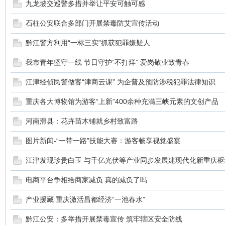
九龙坡交巡警多措并举让平安可触可感
石柱公安联合多部门开展禁毒防艾宣传活动
黔江警方利用“一标三实”抓获犯罪嫌疑人
我市青年坚守一线 节日守护“不打烊” 爱岗敬业致青春
江津经侦民警做客“津商云课” 为企普及预防涉税犯罪法律知识
重庆各大博物馆为游客“上新”400余种充满三峡元素的文创产品
河南滑县：花卉苗木铺就乡村致富路
图片新闻-“一带一路”技能大赛：游客畅享视觉盛宴
江津发现珍贵白玉 与千亿光伏等产业同步发展建现代化新重庆枢
电商平台争相给商家减负 真的减负了吗
产业援藏 重庆激活昌都经济“一池春水”
黔江公安：多举措开展禁毒宣传 筑牢辖区安全防线