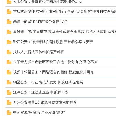
云阳公安：开展青少年防溺水志愿服务活动
重庆构建“新科技+新产业+新生态”体系 以“尖新优”提升科技创新
sc
高温下的坚守-守护“绿色森林”安全
看过来！“数字重庆”近期标志性成果含金量高 包括六大应用系统
黔江公安：“夏季行动”清险除患 守护群众幸福安宁
执法人员普法宣传维护路产路权
云阳青龙派出所社区民警王春艳：警务有变 警心不变
uz!
视频｜铜梁公安：网络谣言勿相信 权威信息才可靠
铜梁公安：打击防范齐发力 护航经济促发展
江津公安：送法进企业 护航保平安
万州公安凌晨1点紧急救助突发疾病群众
中药资源“家底”变产业发展“富矿”
Bo