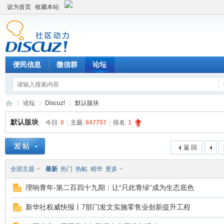
设为首页
收藏本站
便民信息
微信群
论坛
论坛
Discuz!
默认版块
默认版块
今日:
0
|
主题:
647757
|
排名:
1
Di
»
›
›
返 回
全部主题
最新
热门
热帖
精华
更多
理响青年-第二百四十九期：让“只此青绿”成为生态底色
新华社权威快报丨7部门发文实施零售业创新提升工程