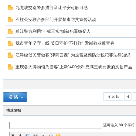
九龙坡交巡警多措并举让平安可触可感
石柱公安联合多部门开展禁毒防艾宣传活动
黔江警方利用“一标三实”抓获犯罪嫌疑人
我市青年坚守一线 节日守护“不打烊” 爱岗敬业致青春
江津经侦民警做客“津商云课” 为企普及预防涉税犯罪法律知识
ar
重庆各大博物馆为游客“上新”400余种充满三峡元素的文创产品
返 回
快速发帖
d
还可输入
80
个字符