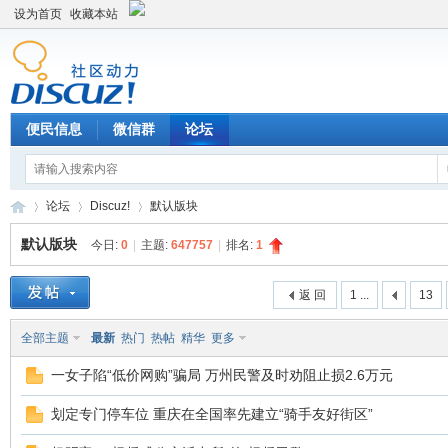
设为首页
收藏本站
便民信息
微信群
论坛
论坛
Discuz!
默认版块
默认版块
今日:
0
|
主题:
647757
|
排名:
1
Di
»
›
›
返 回
1 ...
13
全部主题
最新
热门
热帖
精华
更多
一女子陷“低价网购”骗局 万州民警及时劝阻止损2.6万元
划定专门停车位 重庆在全国率先建立“骑手友好街区”