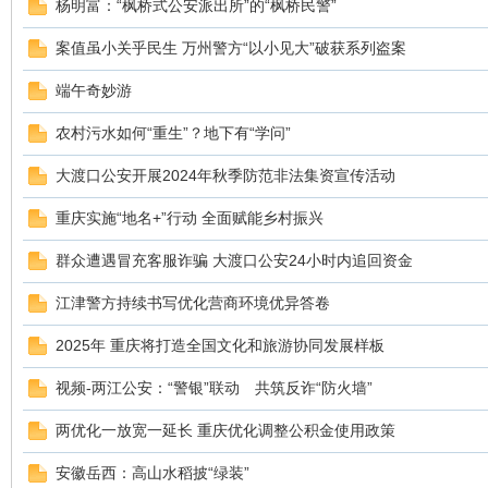
杨明富：“枫桥式公安派出所”的“枫桥民警”
案值虽小关乎民生 万州警方“以小见大”破获系列盗案
sc
端午奇妙游
农村污水如何“重生”？地下有“学问”
大渡口公安开展2024年秋季防范非法集资宣传活动
重庆实施“地名+”行动 全面赋能乡村振兴
群众遭遇冒充客服诈骗 大渡口公安24小时内追回资金
uz!
江津警方持续书写优化营商环境优异答卷
2025年 重庆将打造全国文化和旅游协同发展样板
视频-两江公安：“警银”联动 共筑反诈“防火墙”
两优化一放宽一延长 重庆优化调整公积金使用政策
安徽岳西：高山水稻披“绿装”
Bo