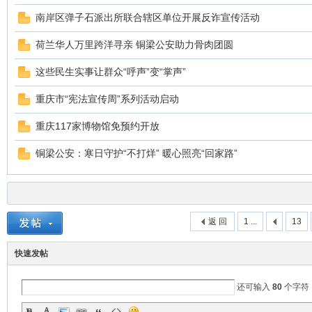
南岸区弹子石派出所联合辖区单位开展反诈宣传活动
荷兰华人万里跨洋寻亲 铜梁公安助力骨肉团圆
这些民生实事让群众“呼声”变“掌声”
重庆市“宪法宣传周”系列活动启动
重庆117家博物馆免预约开放
ar
铜梁公安：寒日守护“不打烊” 暖心照亮“回家路”
返 回
1 ...
13
快速发帖
d
还可输入
80
个字符