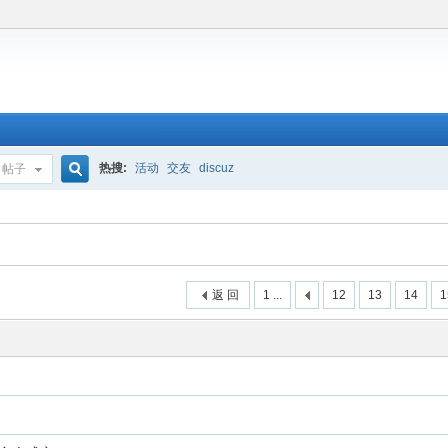
热搜:
活动
交友
discuz
帖子
搜
索
返 回
1 ...
12
13
14
1