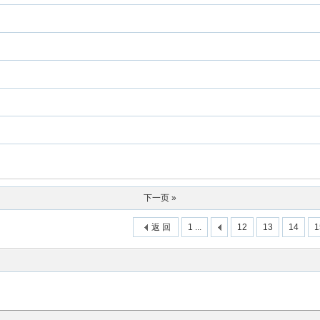
下一页 »
返 回
1 ...
12
13
14
1