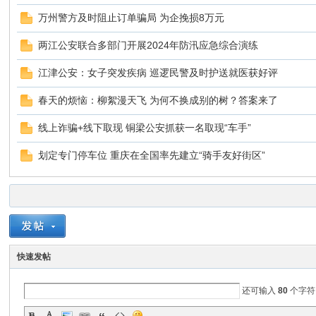
万州警方及时阻止订单骗局 为企挽损8万元
两江公安联合多部门开展2024年防汛应急综合演练
江津公安：女子突发疾病 巡逻民警及时护送就医获好评
春天的烦恼：柳絮漫天飞 为何不换成别的树？答案来了
线上诈骗+线下取现 铜梁公安抓获一名取现“车手”
ar
划定专门停车位 重庆在全国率先建立“骑手友好街区”
快速发帖
d
还可输入
80
个字符