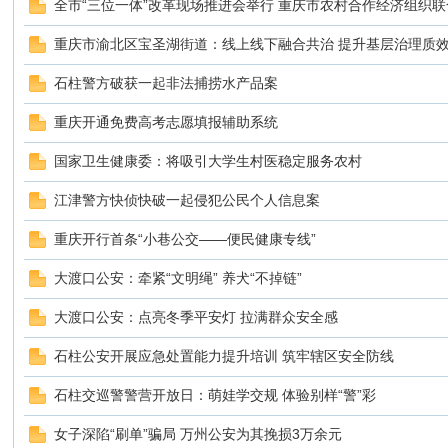
全市“三位一体”改革现场推进会举行 重庆市农村合作经济组织
重庆市渝北区宝圣湖街道：线上线下融合共治 提升基层治理质
sc
石柱警方破获一起非法捕捞水产品案
重庆开通免费高考志愿填报辅助系统
国家卫生健康委：将吸引大学生村医稳定服务农村
江津警方快侦快破一起侵犯公民个人信息案
重庆开行首条“小巷公交——便民健康专线”
uz!
大渡口公安：牵紧“文明绳” 养犬“不掉链”
大渡口公安：点亮冬季平安灯 拉满群众安全感
石柱公安开展应急处置能力提升培训 筑牢辖区安全防线
石柱交巡警警营开放日：萌娃学交规 体验别样“警”彩
女子深陷“刷单”骗局 万州公安为其挽损3万余元
Bo