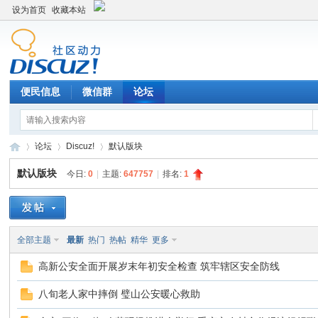
设为首页
收藏本站
便民信息
微信群
论坛
论坛
Discuz!
默认版块
默认版块
今日:
0
|
主题:
647757
|
排名:
1
Di
»
›
›
全部主题
最新
热门
热帖
精华
更多
高新公安全面开展岁末年初安全检查 筑牢辖区安全防线
八旬老人家中摔倒 璧山公安暖心救助