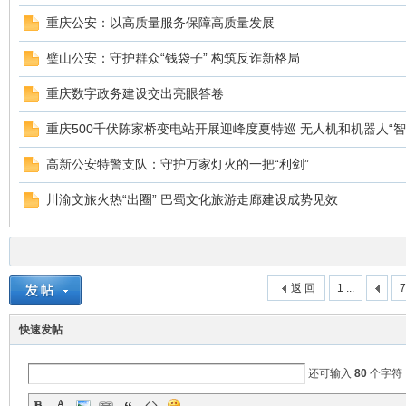
重庆公安：以高质量服务保障高质量发展
璧山公安：守护群众“钱袋子” 构筑反诈新格局
重庆数字政务建设交出亮眼答卷
重庆500千伏陈家桥变电站开展迎峰度夏特巡 无人机和机器人“智
高新公安特警支队：守护万家灯火的一把“利剑”
ar
川渝文旅火热“出圈” 巴蜀文化旅游走廊建设成势见效
返 回
1 ...
快速发帖
d
还可输入
80
个字符