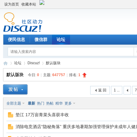
设为首页
收藏本站
便民信息
微信群
论坛
论坛
Discuz!
默认版块
默认版块
今日:
0
|
主题:
647757
|
排名:
1
Di
»
›
›
返 回
1 ...
全部主题
最新
热门
热帖
精华
更多
垫江 17万亩青菜头喜获丰收
消除电竞酒店“隐秘角落” 重庆多地暑期加强管理保护未成年人健