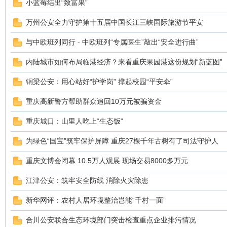
小蓝莓结出“致富果”
万州公安全力守护第十五届中国长江三峡国际旅游节平安
sc
与中欧班列同行 - 中欧班列“专属医生”敲出“安全进行曲”
内陆城市如何布局临港经济？来看重庆果园港这份规划“新蓝图”
铜梁公安：用心站好“护学岗” 撑起校园“平安伞”
重庆高新警方帮助群众追回10万元被骗资金
重庆城口：山里人吃上“生态饭”
uz!
为绿色“国宝”筑牢保护屏障 重庆27棵千年古树有了司法守护人
重庆文博会闭幕 10.5万人观展 现场交易8000多万元
江津公安：筑牢安全防线 消除火灾除患
新华网评：农村人居环境整治岂能“千村一面”
合川公安联合生态环境部门突击检查重点企业排污情况
Bo