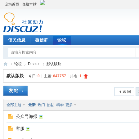
设为首页
收藏本站
便民信息
微信群
论坛
论坛
Discuz!
默认版块
默认版块
今日:
0
|
主题:
647757
|
排名:
1
Di
»
›
›
返 回
全部主题
最新
热门
热帖
精华
更多
公众号海报
客服