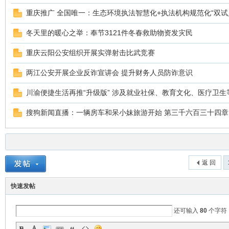
重庆推广 全国唯一：生态环境执法智慧化+执法机构规范化“双试
冬天里的暖心之举：奉节3121件冬春救助物资发灾民
重庆云阳公安组织开展实弹射击比武竞赛
两江公安开展企业反诈宣讲会 提升财务人员防诈意识
川渝便捷生活再推“升级版” 涉及就业社保、教育文化、医疗卫生等
ar
搜狗新闻直播：一辆房车和呆小妹旅游开始 第三千六百三十四章 西
返 回
快速发帖
d
还可输入
80
个字符