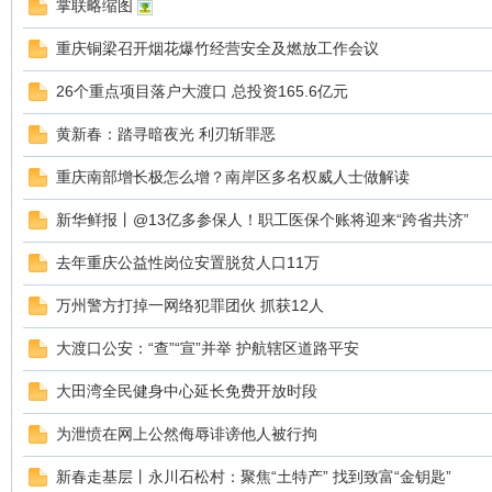
掌联略缩图
重庆铜梁召开烟花爆竹经营安全及燃放工作会议
sc
26个重点项目落户大渡口 总投资165.6亿元
黄新春：踏寻暗夜光 利刃斩罪恶
重庆南部增长极怎么增？南岸区多名权威人士做解读
新华鲜报丨@13亿多参保人！职工医保个账将迎来“跨省共济”
去年重庆公益性岗位安置脱贫人口11万
uz!
万州警方打掉一网络犯罪团伙 抓获12人
大渡口公安：“查”“宣”并举 护航辖区道路平安
大田湾全民健身中心延长免费开放时段
为泄愤在网上公然侮辱诽谤他人被行拘
新春走基层丨永川石松村：聚焦“土特产” 找到致富“金钥匙”
Bo