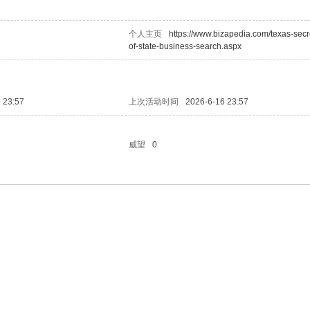
个人主页
https://www.bizapedia.com/texas-secr
of-state-business-search.aspx
 23:57
上次活动时间
2026-6-16 23:57
威望
0