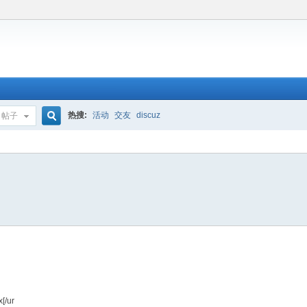
热搜:
活动
交友
discuz
帖子
搜
索
[/ur