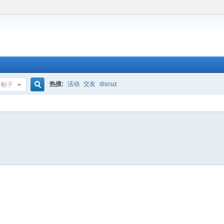
热搜:
活动
交友
discuz
帖子
搜
索