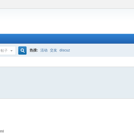
热搜:
活动
交友
discuz
帖子
搜
索
aml