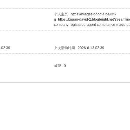
个人主页
https://images.google.be/url?
q=https://bigum-david-2.blogbright.net/streamlin
company-registered-agent-compliance-made-e
 02:39
上次活动时间
2026-6-13 02:39
威望
0