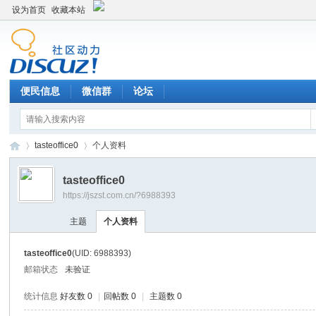
设为首页
收藏本站
便民信息
微信群
论坛
tasteoffice0
个人资料
tasteoffice0
https://jszst.com.cn/?6988393
Di
›
›
主题
个人资料
tasteoffice0
(UID: 6988393)
邮箱状态
未验证
统计信息
好友数 0
|
回帖数 0
|
主题数 0