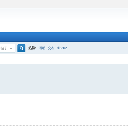
热搜:
活动
交友
discuz
帖子
搜
索