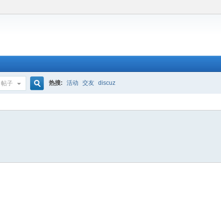
热搜:
活动
交友
discuz
帖子
搜
索