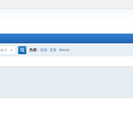
热搜:
活动
交友
discuz
帖子
搜
索