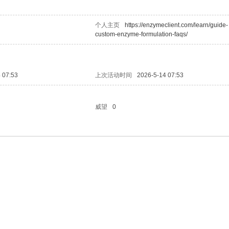
个人主页
https://enzymeclient.com/learn/guide-
custom-enzyme-formulation-faqs/
 07:53
上次活动时间
2026-5-14 07:53
威望
0