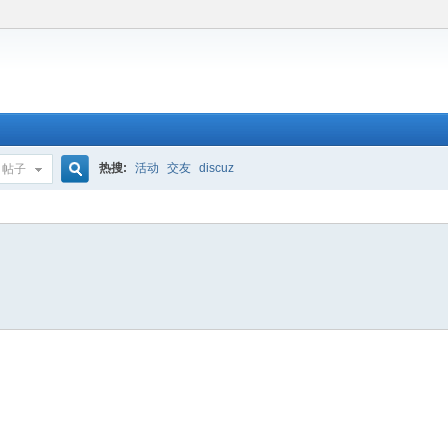
热搜:
活动
交友
discuz
帖子
搜
索