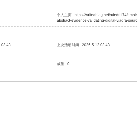
个人主页
https://writeablog.net/ruledrill74/empir
abstract-evidence-validating-digital-viagra-sourc
 03:43
上次活动时间
2026-5-12 03:43
威望
0