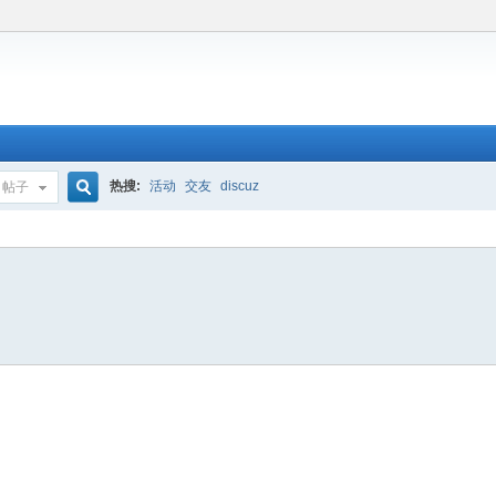
热搜:
活动
交友
discuz
帖子
搜
索