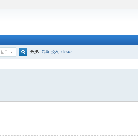
热搜:
活动
交友
discuz
帖子
搜
索