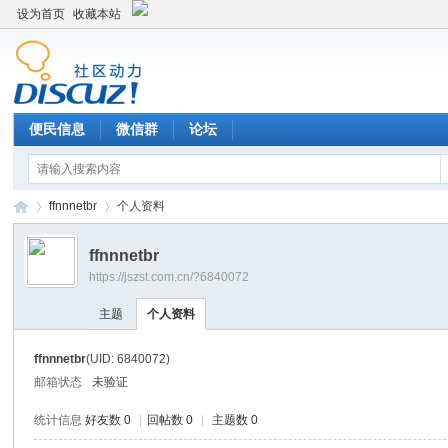
设为首页
收藏本站
便民信息
微信群
论坛
ffnnnetbr
个人资料
ffnnnetbr
https://jszst.com.cn/?6840072
Di
›
›
主题
个人资料
ffnnnetbr
(UID: 6840072)
邮箱状态
未验证
统计信息
好友数 0
|
回帖数 0
|
主题数 0