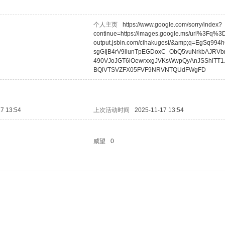
个人主页
https://www.google.com/sorry/index?
continue=https://images.google.ms/url%3Fq%3Dh
output.jsbin.com/cihakugesi/&amp;q=EgSq994
sgGIjB4rV9llunTpEGDoxC_ObQ5vuNrkbAJRVb
490VJoJGT6iOewrxxgJVKsWwpQyAnJSShlTT
BQlVTSVZFX05FVF9NRVNTQUdFWgFD
7 13:54
上次活动时间
2025-11-17 13:54
威望
0