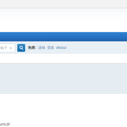
热搜:
活动
交友
discuz
帖子
搜
索
/url%3F