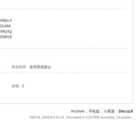
ttps://
hGLbb6
r8KyXg
1JSWV9
所在时区
使用系统默认
金钱
2
Archiver
|
手机版
|
小黑屋
|
DiscuzX
GMT+8, 2026-8-9 21:18
, Processed in 0.017852 second(s), 14 queries .