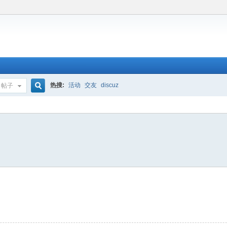
热搜:
活动
交友
discuz
帖子
搜
索