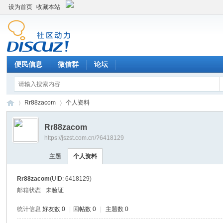
设为首页
收藏本站
便民信息
微信群
论坛
Rr88zacom
个人资料
Rr88zacom
https://jszst.com.cn/?6418129
Di
›
›
主题
个人资料
Rr88zacom
(UID: 6418129)
邮箱状态
未验证
统计信息
好友数 0
|
回帖数 0
|
主题数 0