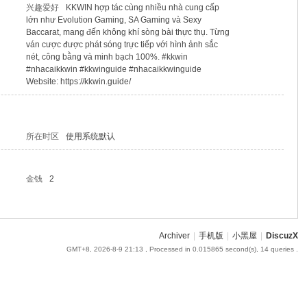
兴趣爱好
KKWIN hợp tác cùng nhiều nhà cung cấp
lớn như Evolution Gaming, SA Gaming và Sexy
Baccarat, mang đến không khí sòng bài thực thụ. Từng
ván cược được phát sóng trực tiếp với hình ảnh sắc
nét, công bằng và minh bạch 100%. #kkwin
#nhacaikkwin #kkwinguide #nhacaikkwinguide
Website: https://kkwin.guide/
所在时区
使用系统默认
金钱
2
Archiver
|
手机版
|
小黑屋
|
DiscuzX
GMT+8, 2026-8-9 21:13
, Processed in 0.015865 second(s), 14 queries .