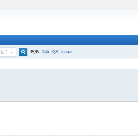
热搜:
活动
交友
discuz
帖子
搜
索