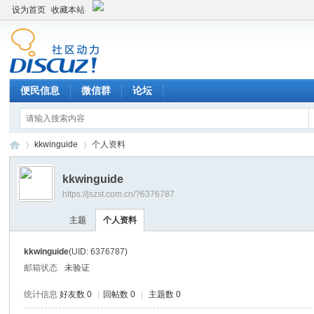
设为首页
收藏本站
便民信息
微信群
论坛
kkwinguide
个人资料
kkwinguide
https://jszst.com.cn/?6376787
Di
›
›
主题
个人资料
kkwinguide
(UID: 6376787)
邮箱状态
未验证
统计信息
好友数 0
|
回帖数 0
|
主题数 0