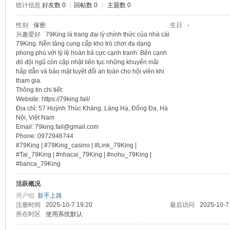
统计信息
好友数 0
|
回帖数 0
|
主题数 0
sc
性别
保密
生日
-
兴趣爱好
79King là trang đại lý chính thức của nhà cái
79King. Nền tảng cung cấp kho trò chơi đa dạng
phong phú với tỷ lệ hoàn trả cực cạnh tranh. Bên cạnh
đó đội ngũ còn cập nhật liên tục những khuyến mãi
hấp dẫn và bảo mật tuyệt đối an toàn cho hội viên khi
tham gia.
Thông tin chi tiết:
Website: https://79king.fail/
Địa chỉ: 57 Huỳnh Thúc Kháng, Láng Hạ, Đống Đa, Hà
Nội, Việt Nam
uz!
Email: 79king.fail@gmail.com
Phone: 0972946744
#79King | #79King_casino | #Link_79King |
#Tai_79King | #nhacai_79King | #nohu_79King |
#banca_79King
活跃概况
用户组
新手上路
注册时间
2025-10-7 19:20
最后访问
2025-10-7
所在时区
使用系统默认
Bo