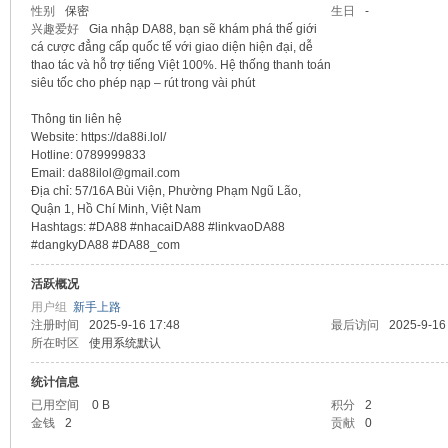
性别
保密
生日
-
兴趣爱好
Gia nhập DA88, bạn sẽ khám phá thế giới
sc
cá cược đẳng cấp quốc tế với giao diện hiện đại, dễ
thao tác và hỗ trợ tiếng Việt 100%. Hệ thống thanh toán
siêu tốc cho phép nạp – rút trong vài phút
Thông tin liên hệ
Website: https://da88i.lol/
Hotline: 0789999833
Email: da88ilol@gmail.com
Địa chỉ: 57/16A Bùi Viện, Phường Phạm Ngũ Lão,
Quận 1, Hồ Chí Minh, Việt Nam
Hashtags: #DA88 #nhacaiDA88 #linkvaoDA88
uz!
#dangkyDA88 #DA88_com
活跃概况
用户组
新手上路
注册时间
2025-9-16 17:48
最后访问
2025-9-16
所在时区
使用系统默认
统计信息
已用空间
0 B
积分
2
金钱
2
贡献
0
Bo