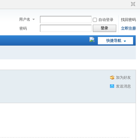
用户名
自动登录
找回密码
登录
密码
立即注册
快捷导航
加为好友
发送消息