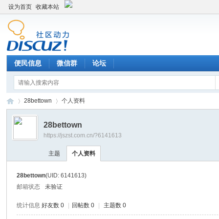
设为首页
收藏本站
便民信息
微信群
论坛
28bettown
个人资料
28bettown
https://jszst.com.cn/?6141613
Di
›
›
主题
个人资料
28bettown
(UID: 6141613)
邮箱状态
未验证
统计信息
好友数 0
|
回帖数 0
|
主题数 0