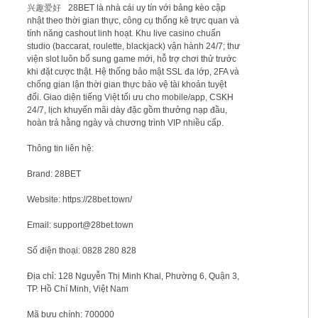
兴趣爱好
28BET là nhà cái uy tín với bảng kèo cập
nhật theo thời gian thực, công cụ thống kê trực quan và
tính năng cashout linh hoạt. Khu live casino chuẩn
studio (baccarat, roulette, blackjack) vận hành 24/7; thư
viện slot luôn bổ sung game mới, hỗ trợ chơi thử trước
khi đặt cược thật. Hệ thống bảo mật SSL đa lớp, 2FA và
chống gian lận thời gian thực bảo vệ tài khoản tuyệt
đối. Giao diện tiếng Việt tối ưu cho mobile/app, CSKH
24/7, lịch khuyến mãi dày đặc gồm thưởng nạp đầu,
hoàn trả hằng ngày và chương trình VIP nhiều cấp.
Thông tin liên hệ:
Brand: 28BET
Website: https://28bet.town/
Email: support@28bet.town
Số điện thoại: 0828 280 828
Địa chỉ: 128 Nguyễn Thị Minh Khai, Phường 6, Quận 3,
TP. Hồ Chí Minh, Việt Nam
Mã bưu chính: 700000