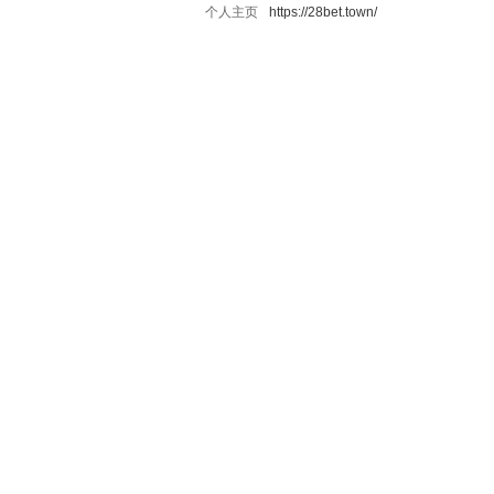
个人主页
https://28bet.town/