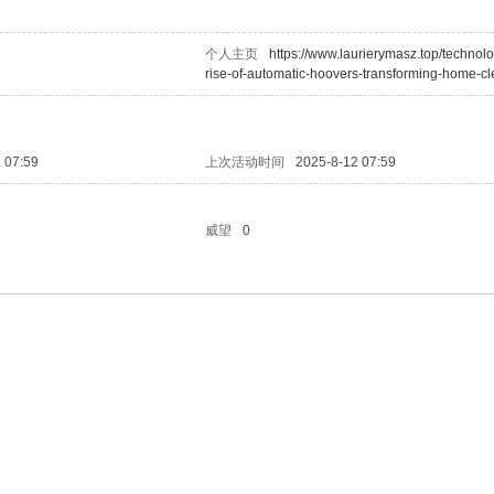
个人主页
https://www.laurierymasz.top/technolo
rise-of-automatic-hoovers-transforming-home-cl
 07:59
上次活动时间
2025-8-12 07:59
威望
0