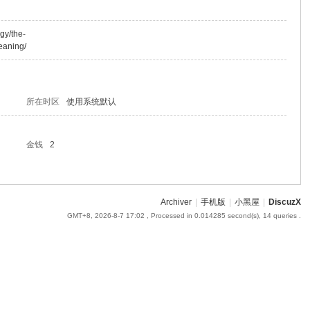
gy/the-
eaning/
所在时区
使用系统默认
金钱
2
Archiver
|
手机版
|
小黑屋
|
DiscuzX
GMT+8, 2026-8-7 17:02
, Processed in 0.014285 second(s), 14 queries .