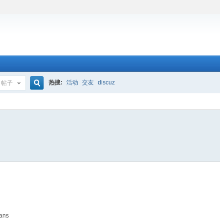
热搜:
活动
交友
discuz
帖子
搜
索
rans