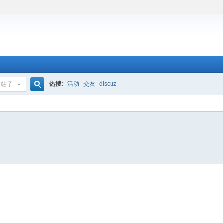
热搜:
活动
交友
discuz
帖子
搜
索