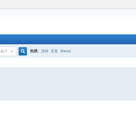
热搜:
活动
交友
discuz
帖子
搜
索