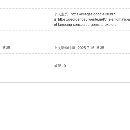
个人主页
https://images.google.is/url?
q=https://georgehoe6.werite.net/this-enigmatic-a
of-lampang-concealed-gems-to-explore
 15:35
上次活动时间
2025-7-16 15:35
威望
0