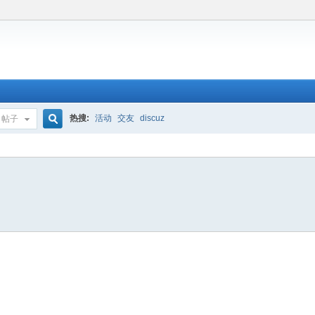
热搜:
活动
交友
discuz
帖子
搜
索