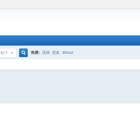
热搜:
活动
交友
discuz
帖子
搜
索