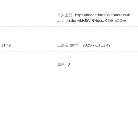
个人主页
https://hedgedoc.k8s.eonerc.rwth-
aachen.de/-wkFJ5VtRNqcczKTkEmDOw/
 11:49
上次活动时间
2025-7-13 11:49
威望
0