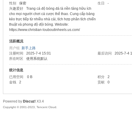
性别
保密
生日
-
兴趣爱好
Trang cá độ bóng đá là nền tảng hữu ích
sc
cho mọi người chơi cá cược thể thao. Cung cấp bảng
kèo trực tiếp từ nhiều nhà cái, tích hợp phân tích chiến
thuật và phong độ đội bóng. Website:
https://www.christian-louboutinheels.us.com/
活跃概况
用户组
新手上路
注册时间
2025-7-4 15:01
最后访问
2025-7-4 
所在时区
使用系统默认
统计信息
uz!
已用空间
0 B
积分
2
金钱
2
贡献
0
Powered by
Discuz!
X3.4
Copyright © 2001-2023, Tencent Cloud.
Bo