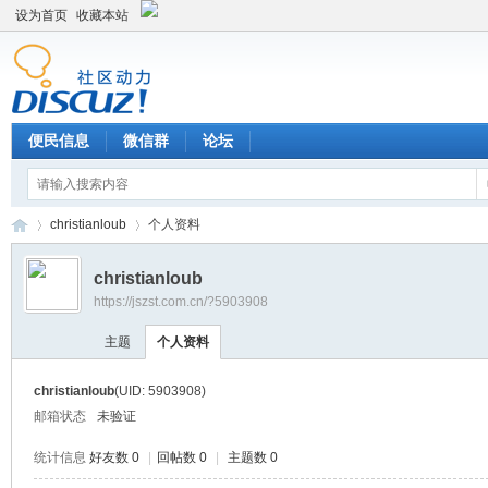
设为首页
收藏本站
便民信息
微信群
论坛
christianloub
个人资料
christianloub
https://jszst.com.cn/?5903908
Di
›
›
主题
个人资料
christianloub
(UID: 5903908)
邮箱状态
未验证
统计信息
好友数 0
|
回帖数 0
|
主题数 0