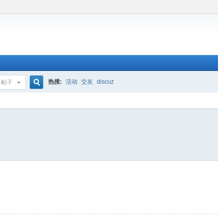
热搜:
活动
交友
discuz
帖子
搜
索