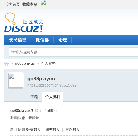
设为首页
收藏本站
便民信息
微信群
论坛
go88playus
个人资料
go88playus
https://jszst.com.cn/?5615692
Di
›
›
主题
个人资料
go88playus
(UID: 5615692)
邮箱状态
未验证
统计信息
好友数 0
|
回帖数 0
|
主题数 0