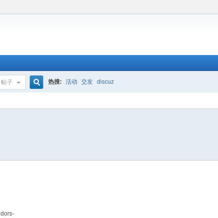
热搜:
活动
交友
discuz
帖子
搜
索
ndors-