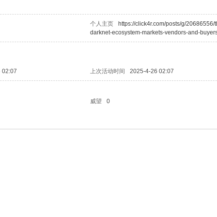
个人主页
https://click4r.com/posts/g/20686556/
darknet-ecosystem-markets-vendors-and-buyer
 02:07
上次活动时间
2025-4-26 02:07
威望
0