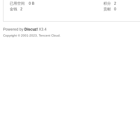
已用空间
0 B
积分
2
金钱
2
贡献
0
Powered by
Discuz!
X3.4
Copyright © 2001-2023, Tencent Cloud.
ar
d