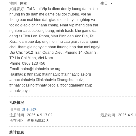
性别
保密
生日
-
兴趣爱好
Tai Nhat Vip la diem den ly tuong danh cho
sc
nhung tin do dam me game bai doi thuong. voi he
thong bao mat hien dai, giao dien chuyen nghiep va
toc do giao dich nhanh chong, Nhat Vip mang den trai
nghiem ca cuoc cong bang, minh bach. kho game da
dang tu Tien Len, Phom, Mau Binh den Xoc Dia, Tai
Xiu… dam bao dap ung moi nhu cau giai tri cua nguoi
choi. tham gia ngay de nhan thuong hap dan moi ngay!
Dia Chi: 45/12 Tran Quang Dieu, Phuong 14, Quan 3,
TP. Ho Chi Minh, Viet Nam
Phone: 0908 123 456
Email: hotro@tainhatvip.ae.org
uz!
Hashtags: #nhatvip #tainhatvip #tainhatvip.ae.org
#nhacainhatvip #linknhatvip #trangchunhatvip
#nhatvipcasino #nhatvipsocial #conggamenhatvip
#nhatvipuytin
活跃概况
用户组
新手上路
注册时间
2025-4-9 17:02
最后访问
2025-4-9 
所在时区
使用系统默认
统计信息
Bo