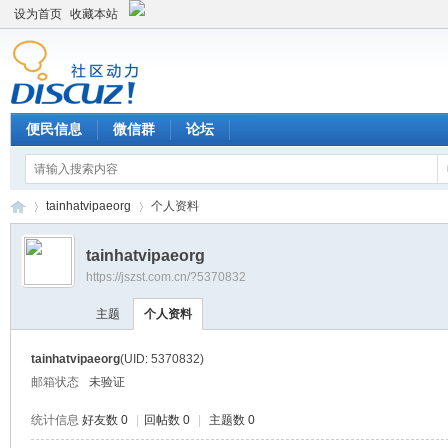
设为首页
收藏本站
便民信息
微信群
论坛
tainhatvipaeorg
个人资料
tainhatvipaeorg
https://jszst.com.cn/?5370832
Di
›
›
主题
个人资料
tainhatvipaeorg
(UID: 5370832)
邮箱状态
未验证
统计信息
好友数 0
|
回帖数 0
|
主题数 0