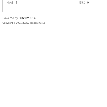
金钱
4
贡献
0
Powered by
Discuz!
X3.4
Copyright © 2001-2023, Tencent Cloud.
ar
d