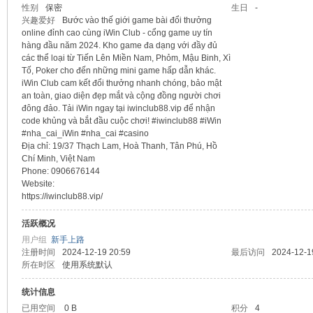
性别
保密
生日
-
兴趣爱好
Bước vào thế giới game bài đổi thưởng
sc
online đỉnh cao cùng iWin Club - cổng game uy tín
hàng đầu năm 2024. Kho game đa dạng với đầy đủ
các thể loại từ Tiến Lên Miền Nam, Phỏm, Mậu Binh, Xì
Tố, Poker cho đến những mini game hấp dẫn khác.
iWin Club cam kết đổi thưởng nhanh chóng, bảo mật
an toàn, giao diện đẹp mắt và cộng đồng người chơi
đông đảo. Tải iWin ngay tại iwinclub88.vip để nhận
code khủng và bắt đầu cuộc chơi! #iwinclub88 #iWin
#nha_cai_iWin #nha_cai #casino
Địa chỉ: 19/37 Thạch Lam, Hoà Thanh, Tân Phú, Hồ
Chí Minh, Việt Nam
uz!
Phone: 0906676144
Website:
https://iwinclub88.vip/
活跃概况
用户组
新手上路
注册时间
2024-12-19 20:59
最后访问
2024-12-1
所在时区
使用系统默认
统计信息
已用空间
0 B
积分
4
Bo